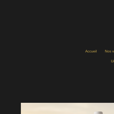
Passer
au
contenu
principal
Accueil
Nos v
U