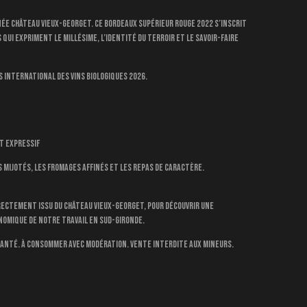
née Château Vieux-Georget. Ce Bordeaux Supérieur rouge 2022 s’inscrit
 qui expriment le millésime, l’identité du terroir et le savoir-faire
s International des Vins Biologiques 2026.
t expressif
ts mijotés, les fromages affinés et les repas de caractère.
irectement issu du Château Vieux-Georget, pour découvrir une
nomique de notre travail en Sud-Gironde.
 santé. À consommer avec modération. Vente interdite aux mineurs.