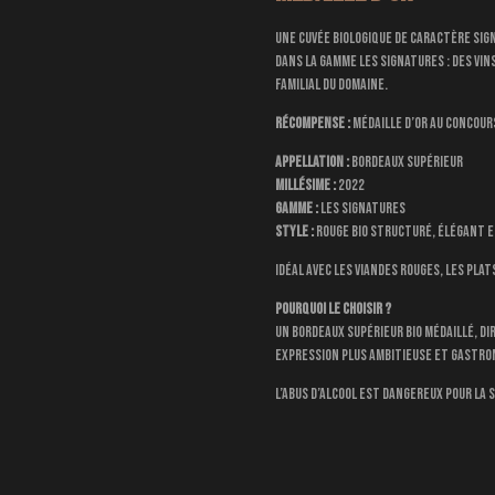
Une cuvée biologique de caractère sig
dans la gamme Les Signatures : des vins
familial du domaine.
Récompense :
Médaille d’Or au Concour
Appellation :
Bordeaux Supérieur
Millésime :
2022
Gamme :
Les Signatures
Style :
rouge bio structuré, élégant e
Idéal avec les viandes rouges, les pla
Pourquoi le choisir ?
Un Bordeaux Supérieur bio médaillé, d
expression plus ambitieuse et gastro
L’abus d’alcool est dangereux pour la