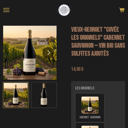
Passer
au
contenu
principal
VIEUX-GEORGET "Cuvée
Les Originels" Cabernet
Sauvignon — Vin bio sans
sulfites ajoutés
14,90 €
LES ORIGINELS
CABERNET SAUVIGNON